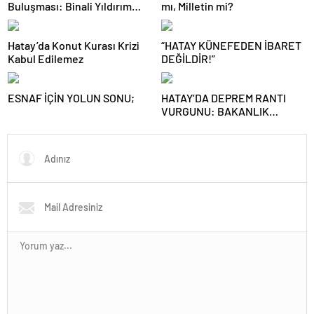
Buluşması: Binali Yıldırım
mı, Milletin mi?
Güreş Ağası Oldu
Hatay’da Konut Kurası Krizi
“HATAY KÜNEFEDEN İBARET
Kabul Edilemez
DEĞİLDİR!”
​ESNAF İÇİN YOLUN SONU;
HATAY’DA DEPREM RANTI
VURGUNU: BAKANLIK
İHALELERİ TAŞERON
ÇARKINA, FATURASI VALİYE
KESİLİYOR!