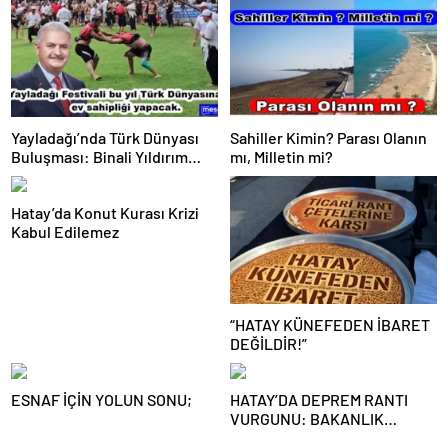
Yayladağı’nda Türk Dünyası
Sahiller Kimin? Parası Olanın
Buluşması: Binali Yıldırım
mı, Milletin mi?
Güreş Ağası Oldu
Hatay’da Konut Kurası Krizi
Kabul Edilemez
“HATAY KÜNEFEDEN İBARET
DEĞİLDİR!”
​ESNAF İÇİN YOLUN SONU;
HATAY’DA DEPREM RANTI
VURGUNU: BAKANLIK
İHALELERİ TAŞERON