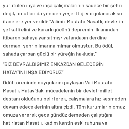
yürütülen ihya ve inşa çalışmalarının sadece bir şehri
değil, umutları da yeniden yeşerttiği vurgulanarak şu
ifadelere yer verildi:”Valimiz Mustafa Masatlı, devletin
şefkatli elini ve kararlı gücünü depremin ilk anından
itibaren sahaya yansıtmış; vatandaşın derdine
derman, şehrin imarına mimar olmuştur. Bu ödül,
sahada çarpan güçlü bir yüreğin hakkıdır.”
“BİZ DEVRALDIĞIMIZ ENKAZDAN GELECEĞİN
HATAY’INI İNŞA EDİYORUZ”
Ödül töreninde duygularını paylaşan Vali Mustafa
Masatlı, Hatay’daki mücadelenin bir devlet-millet
destanı olduğunu belirterek, çalışmalara hız kesmeden
devam edeceklerinin altını çizdi. Tüm kurumların omuz
omuza vererek gece gündüz demeden çalıştığını
hatırlatan Masatlı, kadim kentin eski ruhuna ve