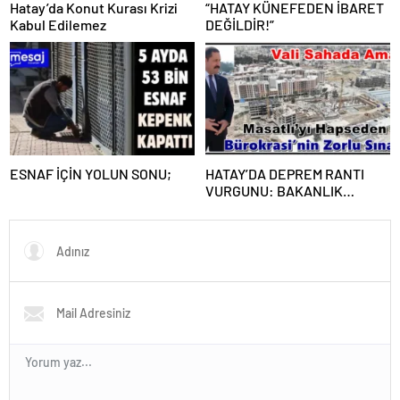
Hatay’da Konut Kurası Krizi
“HATAY KÜNEFEDEN İBARET
Kabul Edilemez
DEĞİLDİR!”
​ESNAF İÇİN YOLUN SONU;
HATAY’DA DEPREM RANTI
VURGUNU: BAKANLIK
İHALELERİ TAŞERON
ÇARKINA, FATURASI VALİYE
KESİLİYOR!