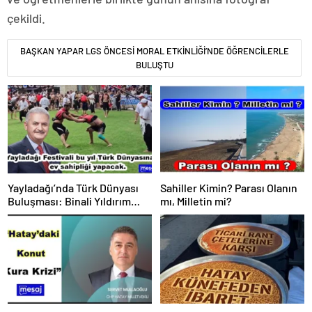
çekildi.
BAŞKAN YAPAR LGS ÖNCESİ MORAL ETKİNLİĞİ’NDE ÖĞRENCİLERLE
BULUŞTU
Yayladağı’nda Türk Dünyası
Sahiller Kimin? Parası Olanın
Buluşması: Binali Yıldırım
mı, Milletin mi?
Güreş Ağası Oldu