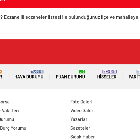
? Eczane ili eczaneler listesi ile bulunduğunuz ilçe ve mahalleye 
K
TAHMİNİ
LİG
EKONOMİ
E
R
HAVA DURUMU
PUAN DURUMU
HISSELER
PARI
Borsa
Foto Galeri
Vakitleri
Video Galeri
Durumu
Yazarlar
 Burç Yorumu
Gazeteler
Sıcak Haber