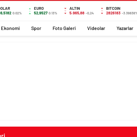
DOLAR
EURO
ALTIN
BITCOIN
6,5182
52,9527
5.965,88
2826183
0.02%
0.13%
-0,24
-3.39838
Ekonomi
Spor
Foto Galeri
Videolar
Yazarlar
ri