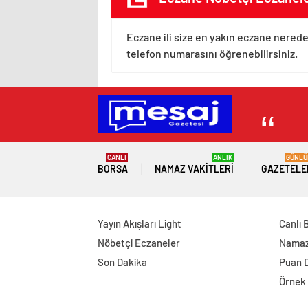
Eczane ili size en yakın eczane nerede
telefon numarasını öğrenebilirsiniz.
CANLI
ANLIK
GÜNLÜ
BORSA
NAMAZ VAKITLERI
GAZETELE
Yayın Akışları Light
Canlı 
Nöbetçi Eczaneler
Namaz 
Son Dakika
Puan 
Örnek