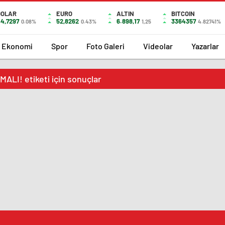
DOLAR
EURO
ALTIN
BITCOIN
4,7297
52,8262
6.898,17
3364357
0.08%
0.43%
1,25
4.82741%
Ekonomi
Spor
Foto Galeri
Videolar
Yazarlar
I! etiketi için sonuçlar