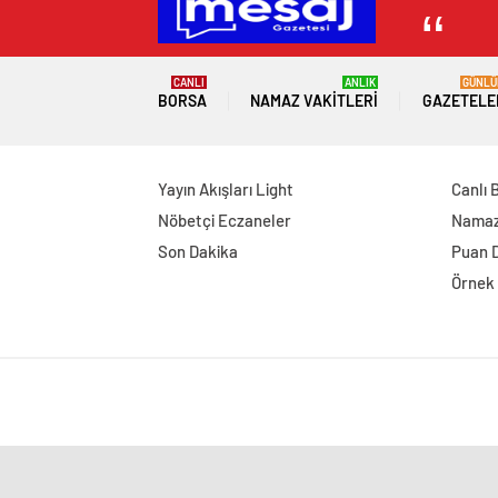
CANLI
ANLIK
GÜNLÜ
BORSA
NAMAZ VAKITLERI
GAZETELE
Yayın Akışları Light
Canlı 
Nöbetçi Eczaneler
Namaz 
Son Dakika
Puan 
Örnek