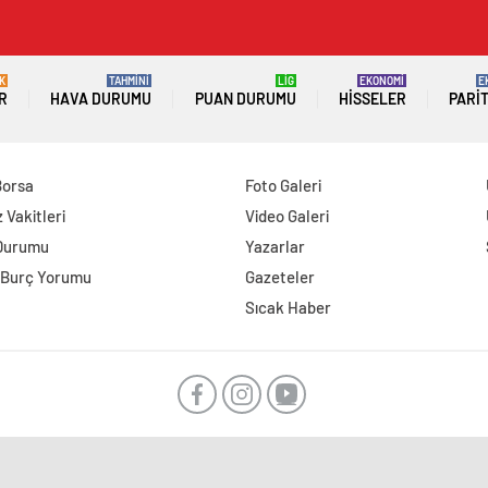
K
TAHMİNİ
LİG
EKONOMİ
E
R
HAVA DURUMU
PUAN DURUMU
HISSELER
PARI
Borsa
Foto Galeri
Vakitleri
Video Galeri
Durumu
Yazarlar
 Burç Yorumu
Gazeteler
Sıcak Haber