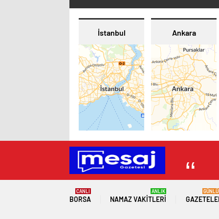
İstanbul
Ankara
CANLI
ANLIK
GÜNLÜ
BORSA
NAMAZ VAKITLERI
GAZETELE