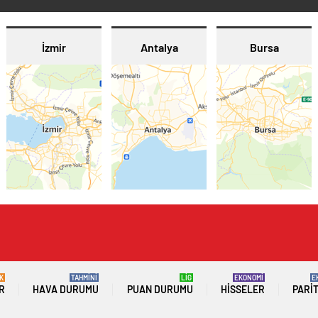
İzmir
Antalya
Bursa
K
TAHMİNİ
LİG
EKONOMİ
E
R
HAVA DURUMU
PUAN DURUMU
HISSELER
PARI