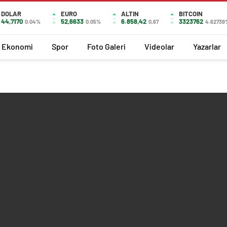
DOLAR
EURO
ALTIN
BITCOIN
44,7170
52,6633
6.858,42
3323762
0.04%
0.05%
0,67
4.62739
Ekonomi
Spor
Foto Galeri
Videolar
Yazarlar