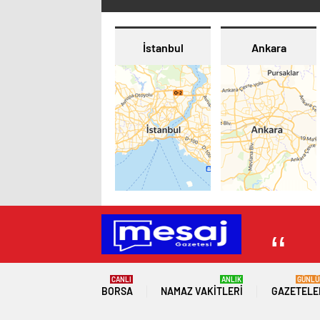
İstanbul
Ankara
CANLI
ANLIK
GÜNLÜ
BORSA
NAMAZ VAKITLERI
GAZETELE