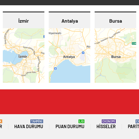
İzmir
Antalya
Bursa
K
TAHMİNİ
LİG
EKONOMİ
E
R
HAVA DURUMU
PUAN DURUMU
HISSELER
PARI