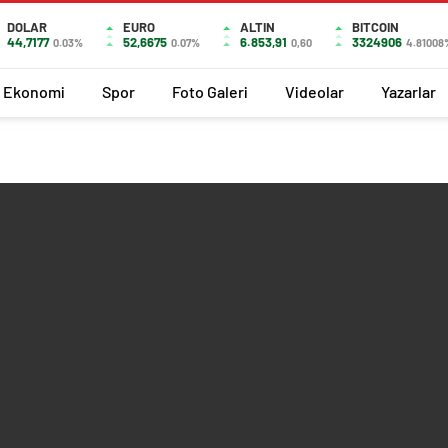
DOLAR
EURO
ALTIN
BITCOIN
44,7177
52,6675
6.853,91
3324906
0.03%
0.07%
0,60
4.81008
Ekonomi
Spor
Foto Galeri
Videolar
Yazarlar