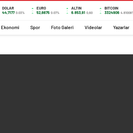
DOLAR
EURO
ALTIN
BITCOIN
44,7177
52,6675
6.853,91
3324906
0.03%
0.07%
0,60
4.81008
Ekonomi
Spor
Foto Galeri
Videolar
Yazarlar