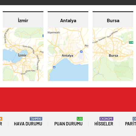
İzmir
Antalya
Bursa
K
TAHMİNİ
LİG
EKONOMİ
E
R
HAVA DURUMU
PUAN DURUMU
HISSELER
PARI