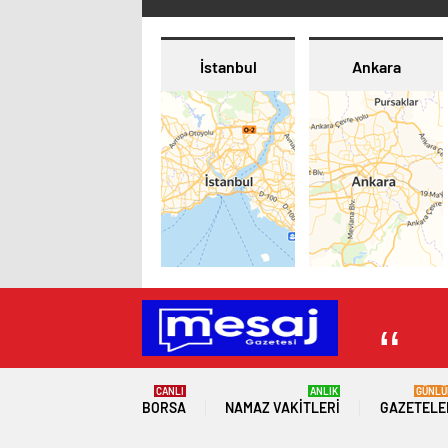
İstanbul
Ankara
CANLI
ANLIK
GÜNLÜ
BORSA
NAMAZ VAKITLERI
GAZETELE