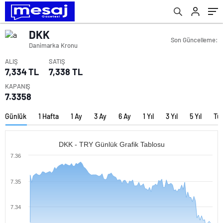
DKK
Son Güncelleme:
Danimarka Kronu
ALIŞ
SATIŞ
7,334 TL
7,338 TL
KAPANIŞ
7.3358
Günlük
1 Hafta
1 Ay
3 Ay
6 Ay
1 Yıl
3 Yıl
5 Yıl
Tü
DKK - TRY Günlük Grafik Tablosu
7.36
7.35
7.34