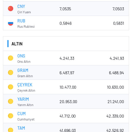
CNY
7,0535
7,0503
Çin Yuanı
RUB
0,5846
0,5831
Rus Rublesi
ALTIN
ONS
4.241,33
4.241,93
Ons Altın
GRAM
6.487,97
6.488,94
Gram Altın
ÇEYREK
10.477,00
10.630,00
Çeyrek Altın
YARIM
20.953,00
21.241,00
Yarım Altın
CUM
41.712,00
42.339,00
Cumhuriyet
TAM
41.696,03
42.526,92