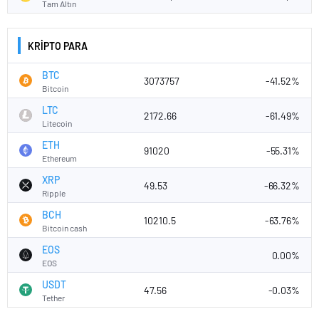
Tam Altın
KRİPTO PARA
BTC
3073757
-41.52%
Bitcoin
LTC
2172.66
-61.49%
Litecoin
ETH
91020
-55.31%
Ethereum
XRP
49.53
-66.32%
Ripple
BCH
10210.5
-63.76%
Bitcoin cash
EOS
0.00%
EOS
USDT
47.56
-0.03%
Tether