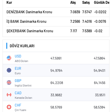
Kur
Alış
Satış
Günlük Değ
DENİZBANK Danimarka Kronu
7.0839
7.5747
-0.0202
İŞ BANK Danimarka Kronu
7.2566
7.4016
-0.0076
ŞEKERBANK Danimarka Kronu
7.117
7.5389
-0.02
DÖVİZ KURLARI
USD
47,5991
47,5864
ABD Doları
EUR
54,9764
54,9401
Euro
GBP
64,2208
64,1456
İngiliz Sterlini
CAD
33,9682
33,9511
Kanada Doları
CHF
58,5769
58,5384
Çin Yuanı