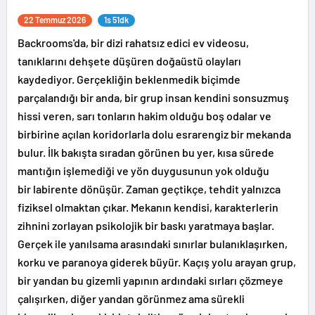
22 Temmuz 2026
1s 51dk
Backrooms'da, bir dizi rahatsız edici ev videosu,
tanıklarını dehşete düşüren doğaüstü olayları
kaydediyor. Gerçekliğin beklenmedik biçimde
parçalandığı bir anda, bir grup insan kendini sonsuzmuş
hissi veren, sarı tonların hakim olduğu boş odalar ve
birbirine açılan koridorlarla dolu esrarengiz bir mekanda
bulur. İlk bakışta sıradan görünen bu yer, kısa sürede
mantığın işlemediği ve yön duygusunun yok olduğu
bir labirente dönüşür. Zaman geçtikçe, tehdit yalnızca
fiziksel olmaktan çıkar. Mekanın kendisi, karakterlerin
zihnini zorlayan psikolojik bir baskı yaratmaya başlar.
Gerçek ile yanılsama arasındaki sınırlar bulanıklaşırken,
korku ve paranoya giderek büyür. Kaçış yolu arayan grup,
bir yandan bu gizemli yapının ardındaki sırları çözmeye
çalışırken, diğer yandan görünmez ama sürekli