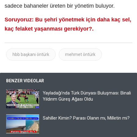
sadece bahaneler üreten bir yönetim buluyor.
Soruyoruz: Bu şehri yönetmek için daha kaç sel,
kaç felaket yaşanması gerekiyor?.
hbb başkanı öntürk
mehmet öntürk
BENZER VIDEOLAR
Yayladağı’nda Türk Dünyası Buluşması: Binali
Yıldırım Güreş Ağası Oldu
Sahiller Kimin? Parası Olanın mı, Milletin mi?