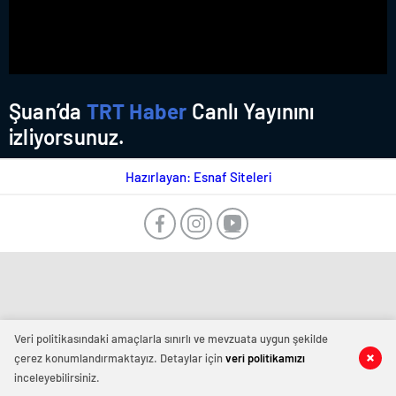
Şuan’da
TRT Haber
Canlı Yayınını
izliyorsunuz.
Hazırlayan: Esnaf Siteleri
Veri politikasındaki amaçlarla sınırlı ve mevzuata uygun şekilde
çerez konumlandırmaktayız. Detaylar için
veri politikamızı
inceleyebilirsiniz.