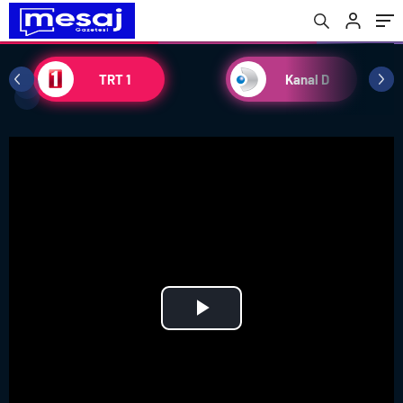
TRT 1
Kanal D
Play
Video