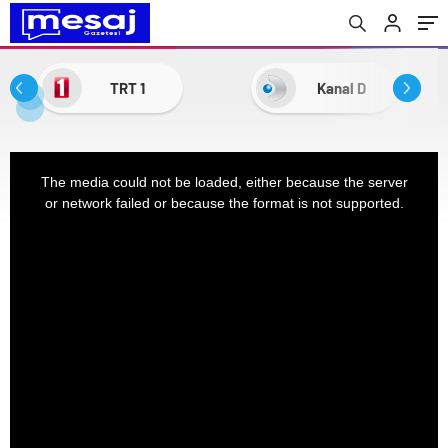
TRT 1
Kanal D
This
The media could not be loaded, either because the server
is
or network failed or because the format is not supported.
a
modal
window.