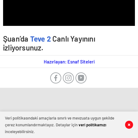
Şuan’da
Teve 2
Canlı Yayınını
izliyorsunuz.
Hazırlayan: Esnaf Siteleri
Veri politikasındaki amaçlarla sınırlı ve mevzuata uygun şekilde
çerez konumlandırmaktayız. Detaylar için
veri politikamızı
inceleyebilirsiniz.