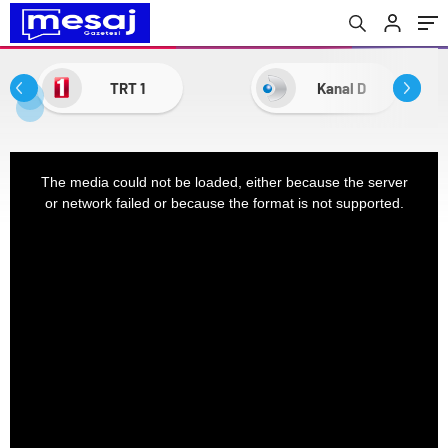
TRT 1
Kanal D
This
The media could not be loaded, either because the server
is
or network failed or because the format is not supported.
a
modal
window.