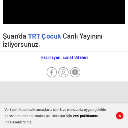
Şuan’da
TRT Çocuk
Canlı Yayınını
izliyorsunuz.
Hazırlayan: Esnaf Siteleri
Veri politikasındaki amaçlarla sınırlı ve mevzuata uygun şekilde
çerez konumlandırmaktayız. Detaylar için
veri politikamızı
inceleyebilirsiniz.