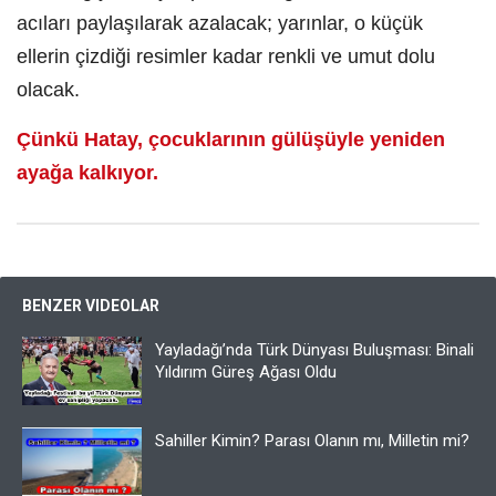
acıları paylaşılarak azalacak; yarınlar, o küçük
ellerin çizdiği resimler kadar renkli ve umut dolu
olacak.
Çünkü Hatay, çocuklarının gülüşüyle yeniden
ayağa kalkıyor.
BENZER VIDEOLAR
Yayladağı’nda Türk Dünyası Buluşması: Binali
Yıldırım Güreş Ağası Oldu
Sahiller Kimin? Parası Olanın mı, Milletin mi?