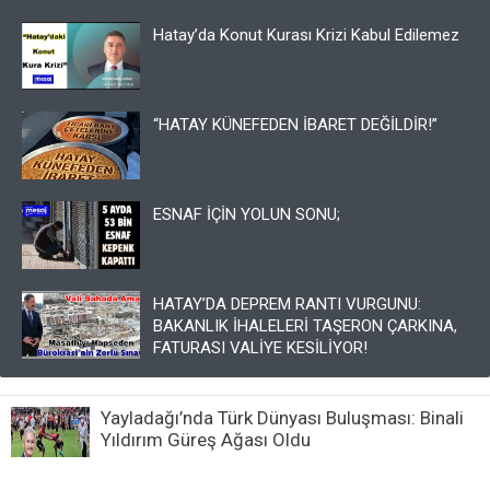
Hatay’da Konut Kurası Krizi Kabul Edilemez
“HATAY KÜNEFEDEN İBARET DEĞİLDİR!”
​ESNAF İÇİN YOLUN SONU;
HATAY’DA DEPREM RANTI VURGUNU:
BAKANLIK İHALELERİ TAŞERON ÇARKINA,
FATURASI VALİYE KESİLİYOR!
Yayladağı’nda Türk Dünyası Buluşması: Binali
Yıldırım Güreş Ağası Oldu